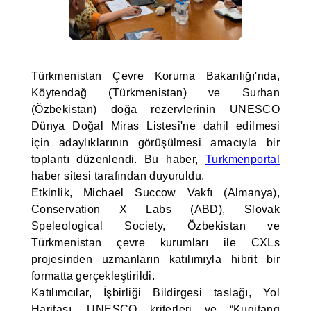
Türkmenistan Çevre Koruma Bakanlığı'nda,
Köytendağ (Türkmenistan) ve Surhan
(Özbekistan) doğa rezervlerinin UNESCO
Dünya Doğal Miras Listesi'ne dahil edilmesi
için adaylıklarının görüşülmesi amacıyla bir
toplantı düzenlendi. Bu haber,
Turkmenportal
haber sitesi tarafından duyuruldu.
Etkinlik, Michael Succow Vakfı (Almanya),
Conservation X Labs (ABD), Slovak
Speleological Society, Özbekistan ve
Türkmenistan çevre kurumları ile CXLs
projesinden uzmanların katılımıyla hibrit bir
formatta gerçekleştirildi.
Katılımcılar, İşbirliği Bildirgesi taslağı, Yol
Haritası, UNESCO kriterleri ve “Kugitang