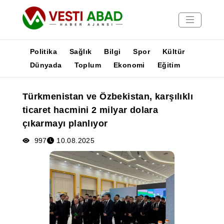
Politika
Sağlık
Bilgi
Spor
Kültür
Dünyada
Toplum
Ekonomi
Eğitim
Haberler
Türkmenistan ve Özbekistan, karşılıklı
Yayınlar
ticaret hacmini 2 milyar dolara
Medya
çıkarmayı planlıyor
Poster
997
10.08.2025