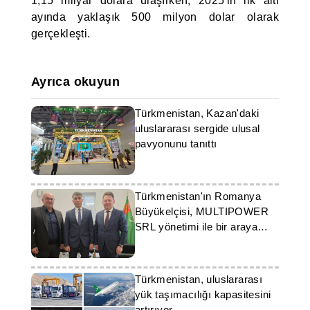
1,15 milyar dolara ulaşırken, 2025'in ilk altı
ayında yaklaşık 500 milyon dolar olarak
gerçekleşti.
Ayrıca okuyun
Türkmenistan, Kazan'daki
uluslararası sergide ulusal
pavyonunu tanıttı
Türkmenistan'ın Romanya
Büyükelçisi, MULTIPOWER
SRL yönetimi ile bir araya
geldi
Türkmenistan, uluslararası
yük taşımacılığı kapasitesini
artırıyor