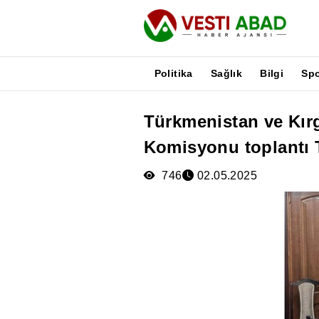
Politika
Sağlık
Bilgi
Sp
Türkmenistan ve Kırgı
Haberler
Komisyonu toplantı T
Yayınlar
Medya
746
02.05.2025
Poster