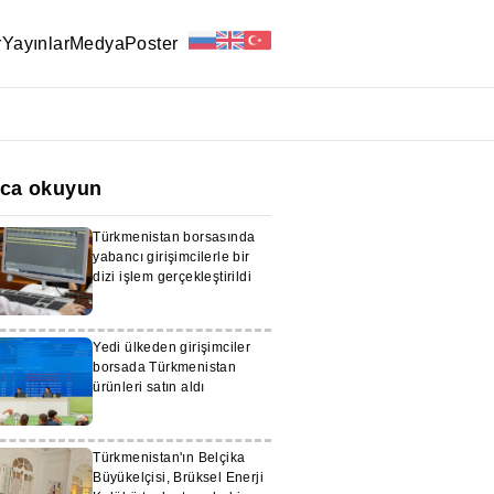
r
Yayınlar
Medya
Poster
ıca okuyun
Türkmenistan borsasında
yabancı girişimcilerle bir
dizi işlem gerçekleştirildi
Yedi ülkeden girişimciler
borsada Türkmenistan
ürünleri satın aldı
Türkmenistan'ın Belçika
Büyükelçisi, Brüksel Enerji