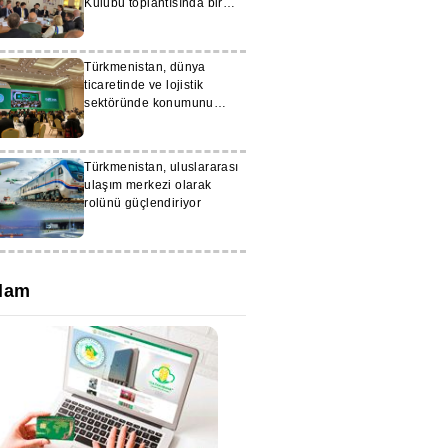
Kulübü toplantısında bir
konuşma yaptı
Türkmenistan, dünya
ticaretinde ve lojistik
sektöründe konumunu
güçlendiriyor
Türkmenistan, uluslararası
ulaşım merkezi olarak
rolünü güçlendiriyor
lam