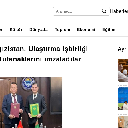
Haberle
or
Kültür
Dünyada
Toplum
Ekonomi
Eğitim
zistan, Ulaştırma işbirliği
Ayr
utanaklarını imzaladılar