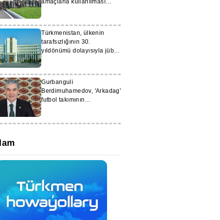
amaçlarla kullanılması
çağrısında bulundu
Türkmenistan, ülkenin
tarafsızlığının 30.
yıldönümü dolayısıyla jübile
madalyası düzenledi
Gurbanguli
Berdimuhamedov, 'Arkadag'
futbol takımının
antrenörlerini ve
sporcularını tebrik etti
lam