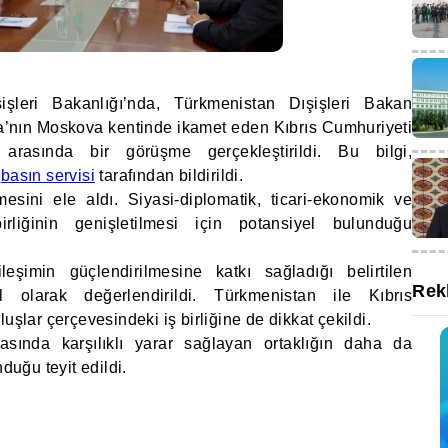
şleri Bakanlığı’nda, Türkmenistan Dışişleri Bakan
a’nın Moskova kentinde ikamet eden Kıbrıs Cumhuriyeti
 arasında bir görüşme gerçekleştirildi. Bu bilgi,
ı
basın servisi
tarafından bildirildi.
irilmesini ele aldı. Siyasi-diplomatik, ticari-ekonomik ve
birliğinin genişletilmesi için potansiyel bulunduğu
leşimin güçlendirilmesine katkı sağladığı belirtilen
Rek
 olarak değerlendirildi. Türkmenistan ile Kıbrıs
uşlar çerçevesindeki iş birliğine de dikkat çekildi.
sında karşılıklı yarar sağlayan ortaklığın daha da
nduğu teyit edildi.