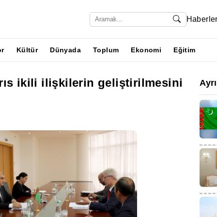
Haberle
or
Kültür
Dünyada
Toplum
Ekonomi
Eğitim
 ikili ilişkilerin geliştirilmesini
Ayr