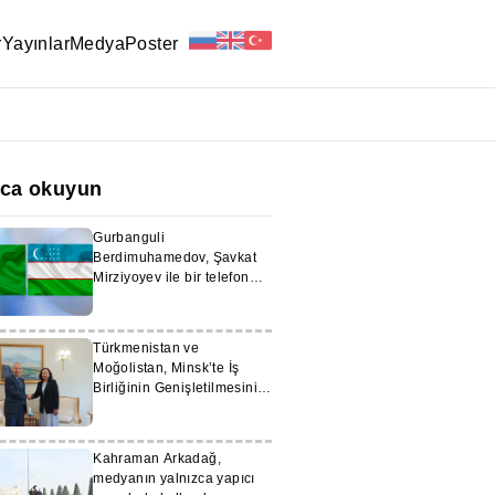
r
Yayınlar
Medya
Poster
ıca okuyun
Gurbanguli
Berdimuhamedov, Şavkat
Mirziyoyev ile bir telefon
görüşmesi gerçekleştirdi
Türkmenistan ve
Moğolistan, Minsk’te İş
Birliğinin Genişletilmesini
Görüştü
Kahraman Arkadağ,
medyanın yalnızca yapıcı