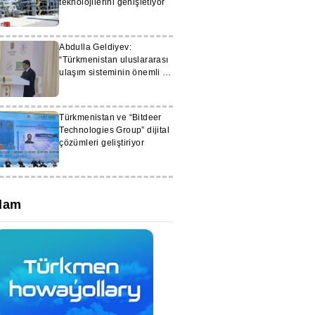
teknolojilerini genişletiyor
Abdulla Geldiyev:
“Türkmenistan uluslararası
ulaşım sisteminin önemli bir
halkasıdır”
Türkmenistan ve “Bitdeer
Technologies Group” dijital
çözümleri geliştiriyor
lam