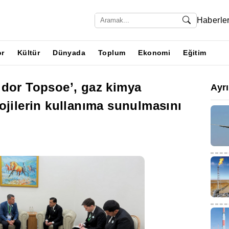
Haberle
or
Kültür
Dünyada
Toplum
Ekonomi
Eğitim
ldor Topsoe’, gaz kimya
Ayr
ojilerin kullanıma sunulmasını