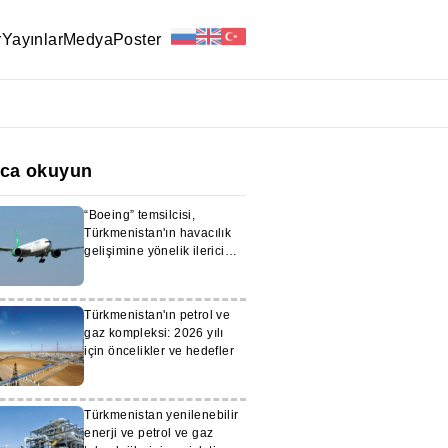
r
Yayınlar
Medya
Poster
ıca okuyun
“Boeing” temsilcisi,
Türkmenistan'ın havacılık
gelişimine yönelik ilerici
yaklaşımını vurguladı
Türkmenistan'ın petrol ve
gaz kompleksi: 2026 yılı
için öncelikler ve hedefler
Türkmenistan yenilenebilir
enerji ve petrol ve gaz