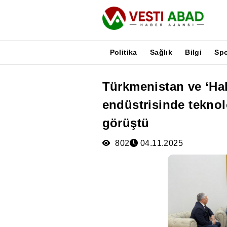
Politika
Sağlık
Bilgi
Sp
Türkmenistan ve ‘Ha
Haberler
endüstrisinde teknol
Yayınlar
Medya
görüştü
Poster
802
04.11.2025