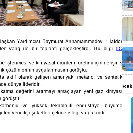
 Başkan Yardımcısı Baymurat Annamammedov, “Haldor
r Vang ile bir toplantı gerçekleştirdi. Bu bilgi
IIC
ne işlenmesi ve kimyasal ürünlerin üretimi için gelişmiş
slik çözümlerinin uygulanmasını görüştü.
da aktif olarak gelişen amonyak, metanol ve sentetik
inde dünya lideridir.
Rek
 katma değerini artırmayı amaçlayan yeni gaz kimyası
nı görüştü.
karbonlu ve yüksek teknolojili endüstriyel büyüme
elen yenilikçi şirketleri çekme isteği vurgulandı.