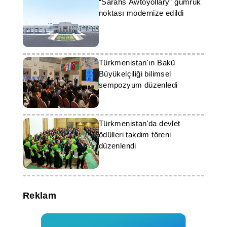
“Sarahs Awtoýollary” gümrük
noktası modernize edildi
Türkmenistan'ın Bakü
Büyükelçiliği bilimsel
sempozyum düzenledi
Türkmenistan'da devlet
ödülleri takdim töreni
düzenlendi
Reklam