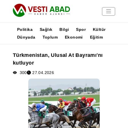
Politika
Sağlık
Bilgi
Spor
Kültür
Dünyada
Toplum
Ekonomi
Eğitim
Haberler
Türkmenistan, Ulusal At Bayramı'nı
Yayınlar
kutluyor
Medya
Poster
300
27.04.2026