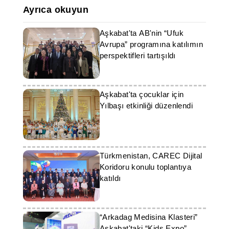
Ayrıca okuyun
Aşkabat'ta AB'nin “Ufuk
Avrupa” programına katılımın
perspektifleri tartışıldı
Aşkabat'ta çocuklar için
Yılbaşı etkinliği düzenlendi
Türkmenistan, CAREC Dijital
Koridoru konulu toplantıya
katıldı
“Arkadag Medisina Klasteri”
Aşkabat'taki “Kids Expo”