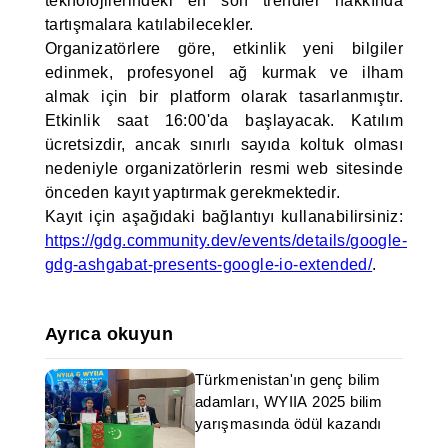
teknolojilerindeki en son trendler hakkında
tartışmalara katılabilecekler.
Organizatörlere göre, etkinlik yeni bilgiler
edinmek, profesyonel ağ kurmak ve ilham
almak için bir platform olarak tasarlanmıştır.
Etkinlik saat 16:00'da başlayacak. Katılım
ücretsizdir, ancak sınırlı sayıda koltuk olması
nedeniyle organizatörlerin resmi web sitesinde
önceden kayıt yaptırmak gerekmektedir.
Kayıt için aşağıdaki bağlantıyı kullanabilirsiniz:
https://gdg.community.dev/events/details/google-
gdg-ashgabat-presents-google-io-extended/
.
Ayrıca okuyun
Türkmenistan'ın genç bilim
adamları, WYIIA 2025 bilim
yarışmasında ödül kazandı