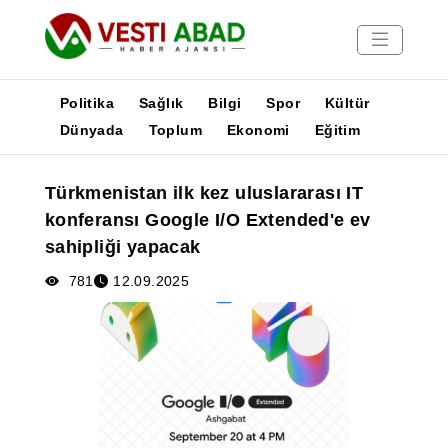
Politika
Sağlık
Bilgi
Spor
Kültür
Dünyada
Toplum
Ekonomi
Eğitim
Haberler
Türkmenistan ilk kez uluslararası IT
Yayınlar
konferansı Google I/O Extended'e ev
Medya
sahipliği yapacak
Poster
781
12.09.2025