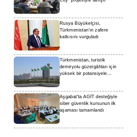
Rusya Büyükelçisi,
Türkmenistan’ın zafere
katkısını vurguladı
Türkmenistan, turistik
demiryolu güzergâhları için
yüksek bir potansiyele
sahiptir
Aşgabat’ta AGİT desteğiyle
siber güvenlik kursunun ilk
aşaması tamamlandı