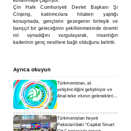
kullanmaya çağırıyor.
Çin Halk Cumhuriyeti Devlet Başkanı Şi
Cinping, katılımcılara hitaben yaptığı
konuşmada, gençlerin gezegenin birleşik ve
barışçıl bir geleceğinin şekillenmesinde önemli
rol oynadığını vurgulayarak, insanlığın
kaderinin genç nesillere bağlı olduğunu belirtti.
Ayrıca okuyun
Türkmenistan, at
yetiştiriciliğini geliştiriyor ve
Ahal-teke ırkının geleneklerini
yaşatıyor
Türkmenistan heyeti
Pakistan’daki “Capital Smart
City” projesiyle tanıştı