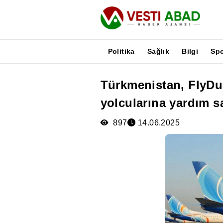
Politika
Sağlık
Bilgi
Sp
Türkmenistan, FlyDub
Haberler
yolcularına yardım s
Yayınlar
Medya
897
14.06.2025
Poster