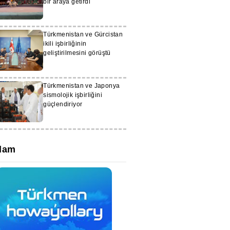
bir araya getirdi
Türkmenistan ve Gürcistan
ikili işbirliğinin
geliştirilmesini görüştü
Türkmenistan ve Japonya
sismolojik işbirliğini
güçlendiriyor
lam