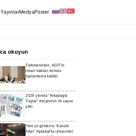
r
Yayınlar
Medya
Poster
ıca okuyun
Türkmenistan, AGİT’in
insan hakları konulu
toplantısına katıldı
2026 yılında “Arkadagly
Ýaşlar” dergisinin ilk sayısı
çıktı
Yeni yıl gösterisi “Kanatlı
Atlar” Aşkabat'ta izleyicileri