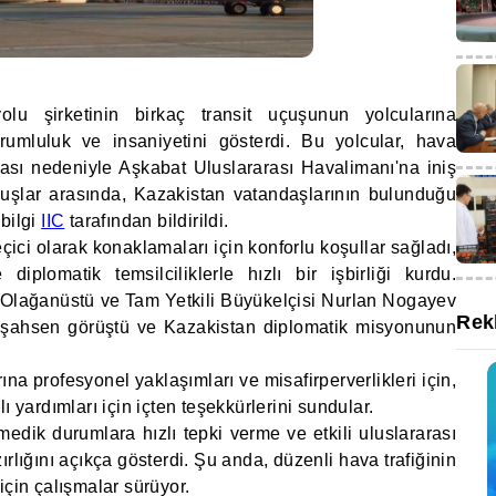
lu şirketinin birkaç transit uçuşunun yolcularına
umluluk ve insaniyetini gösterdi. Bu yolcular, hava
ması nedeniyle Aşkabat Uluslararası Havalimanı'na iniş
uşlar arasında, Kazakistan vatandaşlarının bulunduğu
bilgi
IIC
tarafından bildirildi.
çici olarak konaklamaları için konforlu koşullar sağladı,
diplomatik temsilciliklerle hızlı bir işbirliği kurdu.
 Olağanüstü ve Tam Yetkili Büyükelçisi Nurlan Nogayev
Rek
a şahsen görüştü ve Kazakistan diplomatik misyonunun
a profesyonel yaklaşımları ve misafirperverlikleri için,
ı yardımları için içten teşekkürlerini sundular.
edik durumlara hızlı tepki verme ve etkili uluslararası
lığını açıkça gösterdi. Şu anda, düzenli hava trafiğinin
için çalışmalar sürüyor.