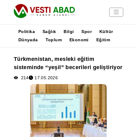
Politika
Sağlık
Bilgi
Spor
Kültür
Dünyada
Toplum
Ekonomi
Eğitim
Haberler
Türkmenistan, mesleki eğitim
Yayınlar
sisteminde “yeşil” becerileri geliştiriyor
Medya
Poster
214
17.05.2026