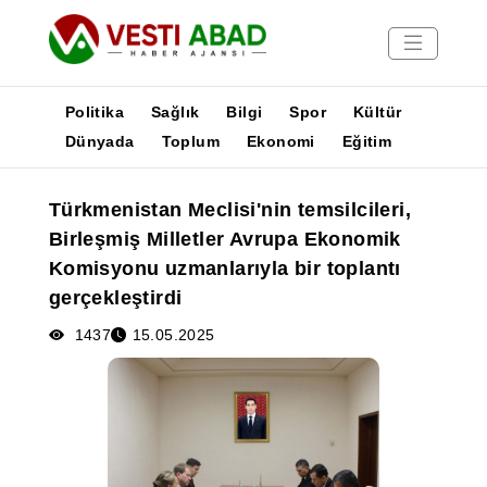
Politika
Sağlık
Bilgi
Spor
Kültür
Dünyada
Toplum
Ekonomi
Eğitim
Haberler
Türkmenistan Meclisi'nin temsilcileri,
Yayınlar
Birleşmiş Milletler Avrupa Ekonomik
Medya
Komisyonu uzmanlarıyla bir toplantı
Poster
gerçekleştirdi
1437
15.05.2025