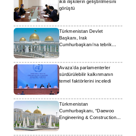
ikili ilişkilerin geliştirilmesini
görüştü
Türkmenistan Devlet
Başkanı, Irak
Cumhurbaşkanı'na tebrik
mesajı gönderdi
Avaza'da parlamenterler
sürdürülebilir kalkınmanın
temel faktörlerini inceledi
Türkmenistan
Cumhurbaşkanı, “Daewoo
Engineering & Construction”
şirketinin Başkanıyla görüştü