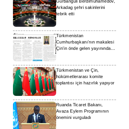
Gurbanguli Berdimuhamedov,
Arkadag şehri sakinlerini
tebrik etti
Türkmenistan
Cumhurbaşkanı'nın makalesi
Çin'in önde gelen yayınında
yayınlandı
Türkmenistan ve Çin,
hükümetlerarası komite
toplantısı için hazırlık yapıyor
Ruanda Ticaret Bakanı,
Avaza Eylem Programının
önemini vurguladı