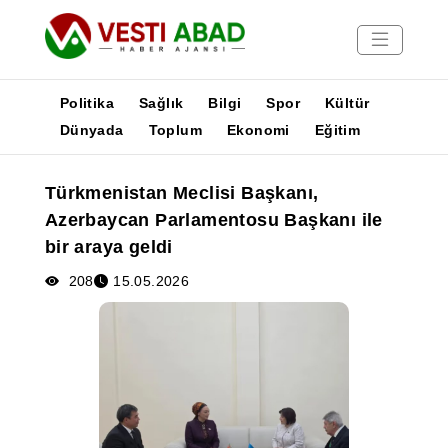
Politika
Sağlık
Bilgi
Spor
Kültür
Dünyada
Toplum
Ekonomi
Eğitim
Haberler
Türkmenistan Meclisi Başkanı,
Yayınlar
Azerbaycan Parlamentosu Başkanı ile
Medya
bir araya geldi
Poster
208
15.05.2026