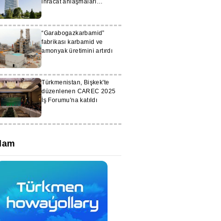
ihracat anlaşmaları
imzaladı
“Garabogazkarbamid”
fabrikası karbamid ve
amonyak üretimini artırdı
Türkmenistan, Bişkek'te
düzenlenen CAREC 2025
İş Forumu'na katıldı
lam