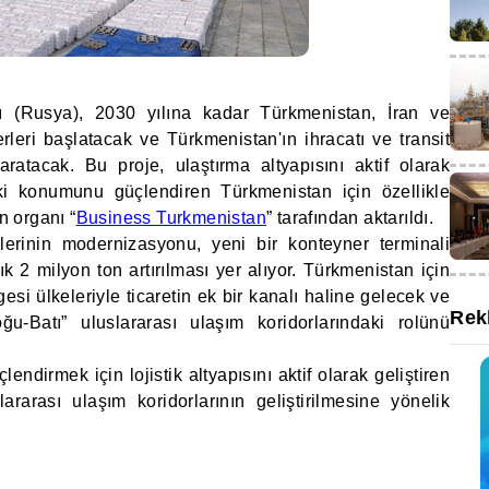
 (Rusya), 2030 yılına kadar Türkmenistan, İran ve
erleri başlatacak ve Türkmenistan'ın ihracatı ve transit
 yaratacak. Bu proje, ulaştırma altyapısını aktif olarak
teki konumunu güçlendiren Türkmenistan için özellikle
n organı “
Business Turkmenistan
” tarafından aktarıldı.
slerinin modernizasyonu, yeni bir konteyner terminali
k 2 milyon ton artırılması yer alıyor. Türkmenistan için
esi ülkeleriyle ticaretin ek bir kanalı haline gelecek ve
Rek
u-Batı” uluslararası ulaşım koridorlarındaki rolünü
lendirmek için lojistik altyapısını aktif olarak geliştiren
lararası ulaşım koridorlarının geliştirilmesine yönelik