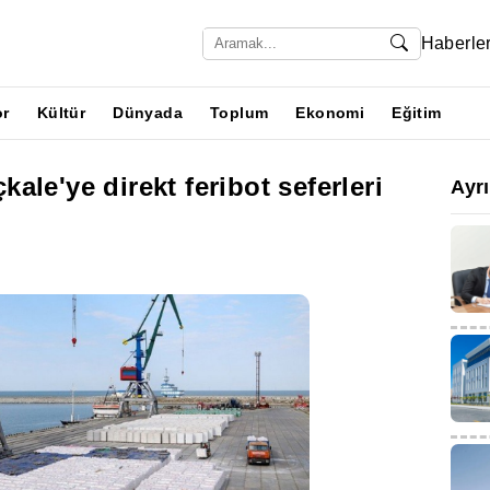
Haberle
or
Kültür
Dünyada
Toplum
Ekonomi
Eğitim
le'ye direkt feribot seferleri
Ayr