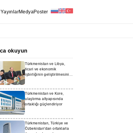
r
Yayınlar
Medya
Poster
ıca okuyun
Türkmenistan ve Libya,
ticari ve ekonomik
işbirliğinin geliştirilmesini
görüştü
Türkmenistan ve Kore,
ulaştırma altyapısında
ortaklığı güçlendiriyor
Türkmenistan, Türkiye ve
Özbekistan'dan ortaklarla