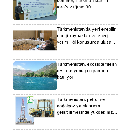
seminer, Türkmenistan'ın
tarafsızlığının 30.
yıldönümünü kutladı
Türkmenistan'da yenilenebilir
enerji kaynakları ve enerji
verimliliği konusunda ulusal
strateji tartışıldı
Türkmenistan, ekosistemlerin
restorasyonu programına
katılıyor
Türkmenistan, petrol ve
doğalgaz yataklarının
geliştirilmesinde yüksek hızını
sürdürüyor