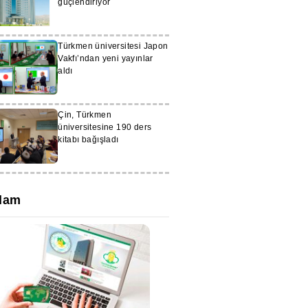
güçlendiriyor
Türkmen üniversitesi Japon
Vakfı’ndan yeni yayınlar
aldı
Çin, Türkmen
üniversitesine 190 ders
kitabı bağışladı
lam