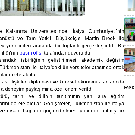
e Kalkınma Üniversitesi’nde, İtalya Cumhuriyeti’nin
nüstü ve Tam Yetkili Büyükelçisi Martin Brook ile
y yöneticileri arasında bir toplantı gerçekleştirildi. Bu
nlığı’nın
basın ofisi
tarafından duyuruldu.
anındaki işbirliğinin geliştirilmesi, akademik değişim
Türkmenistan ile İtalya’daki üniversiteler arasında ortak
arını ele aldılar.
arası ilişkiler, diplomasi ve küresel ekonomi alanlarında
Rek
la deneyim paylaşımına özel önem verildi.
türü, tarihi ve dilinin tanıtımının yanı sıra eğitim
larını da ele aldılar. Görüşmeler, Türkmenistan ile İtalya
ve insani bağların güçlendirilmesi yönünde atılmış bir