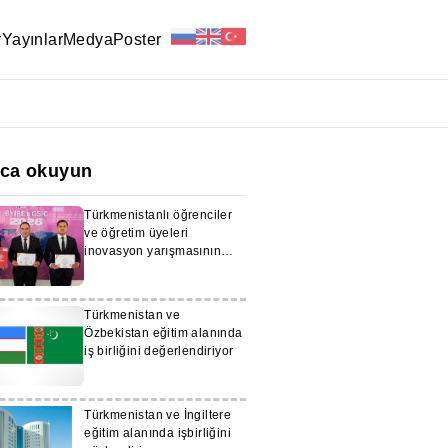
r
Yayınlar
Medya
Poster
ıca okuyun
Türkmenistanlı öğrenciler
ve öğretim üyeleri
inovasyon yarışmasının
ödül kazananları oldular
Türkmenistan ve
Özbekistan eğitim alanında
iş birliğini değerlendiriyor
Türkmenistan ve İngiltere
eğitim alanında işbirliğini