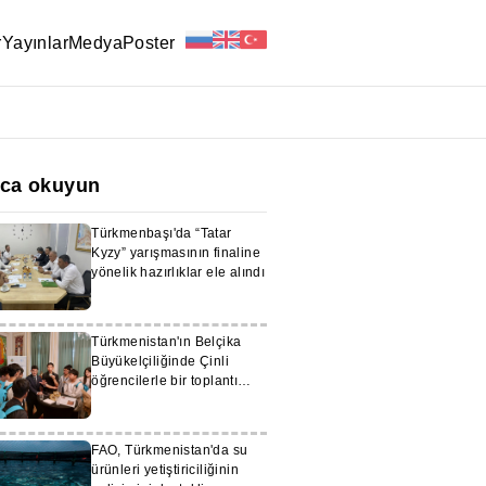
r
Yayınlar
Medya
Poster
ıca okuyun
Türkmenbaşı'da “Tatar
Kyzy” yarışmasının finaline
yönelik hazırlıklar ele alındı
Türkmenistan'ın Belçika
Büyükelçiliğinde Çinli
öğrencilerle bir toplantı
gerçekleştirildi
FAO, Türkmenistan'da su
ürünleri yetiştiriciliğinin