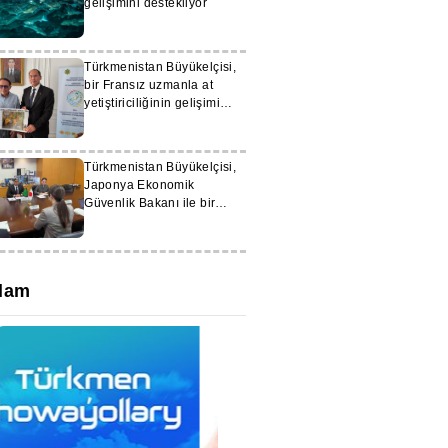
gelişimini destekliyor
Türkmenistan Büyükelçisi,
bir Fransız uzmanla at
yetiştiriciliğinin gelişimi
konusunda görüş
alışverişinde bulundu
Türkmenistan Büyükelçisi,
Japonya Ekonomik
Güvenlik Bakanı ile bir
görüşme gerçekleştirdi
lam