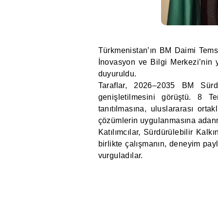
Türkmenistan’ın BM Daimi Temsil
İnovasyon ve Bilgi Merkezi’nin y
duyuruldu.
Taraflar, 2026–2035 BM Sürdür
genişletilmesini görüştü. 8 T
tanıtılmasına, uluslararası ortak
çözümlerin uygulanmasına adanmış
Katılımcılar, Sürdürülebilir Kalk
birlikte çalışmanın, deneyim pay
vurguladılar.