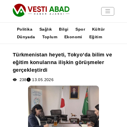
Politika
Sağlık
Bilgi
Spor
Kültür
Dünyada
Toplum
Ekonomi
Eğitim
Haberler
Türkmenistan heyeti, Tokyo’da bilim ve
Yayınlar
eğitim konularına ilişkin görüşmeler
Medya
gerçekleştirdi
Poster
238
13.05.2026