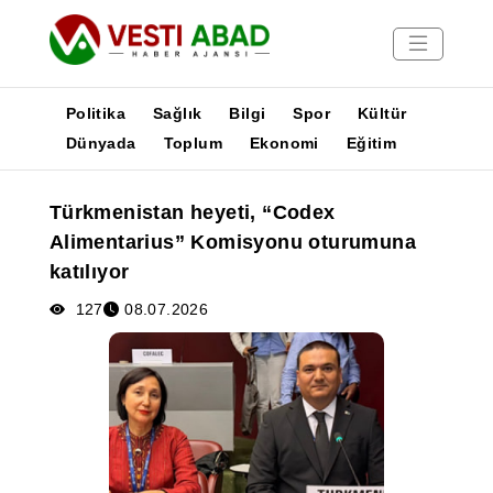
Politika
Sağlık
Bilgi
Spor
Kültür
Dünyada
Toplum
Ekonomi
Eğitim
Haberler
Türkmenistan heyeti, “Codex
Yayınlar
Alimentarius” Komisyonu oturumuna
Medya
katılıyor
Poster
127
08.07.2026