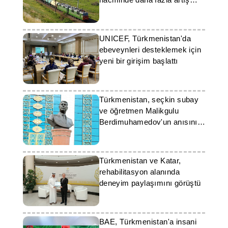
öngörüyor
UNICEF, Türkmenistan'da
ebeveynleri desteklemek için
yeni bir girişim başlattı
Türkmenistan, seçkin subay
ve öğretmen Malikgulu
Berdimuhamedov'un anısını
onurlandırıyor
Türkmenistan ve Katar,
rehabilitasyon alanında
deneyim paylaşımını görüştü
BAE, Türkmenistan'a insani