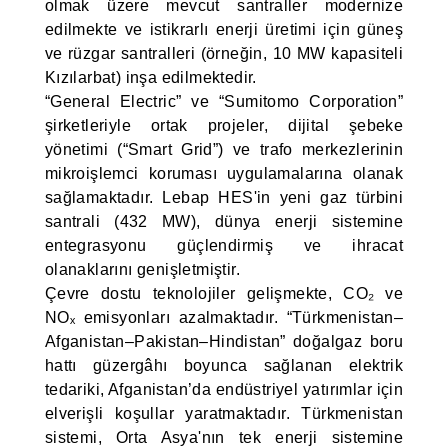
olmak üzere mevcut santraller modernize
edilmekte ve istikrarlı enerji üretimi için güneş
ve rüzgar santralleri (örneğin, 10 MW kapasiteli
Kızılarbat) inşa edilmektedir.
“General Electric” ve “Sumitomo Corporation”
şirketleriyle ortak projeler, dijital şebeke
yönetimi (“Smart Grid”) ve trafo merkezlerinin
mikroişlemci koruması uygulamalarına olanak
sağlamaktadır. Lebap HES'in yeni gaz türbini
santrali (432 MW), dünya enerji sistemine
entegrasyonu güçlendirmiş ve ihracat
olanaklarını genişletmiştir.
Çevre dostu teknolojiler gelişmekte, CO₂ ve
NOₓ emisyonları azalmaktadır. “Türkmenistan–
Afganistan–Pakistan–Hindistan” doğalgaz boru
hattı güzergâhı boyunca sağlanan elektrik
tedariki, Afganistan’da endüstriyel yatırımlar için
elverişli koşullar yaratmaktadır. Türkmenistan
sistemi, Orta Asya'nın tek enerji sistemine