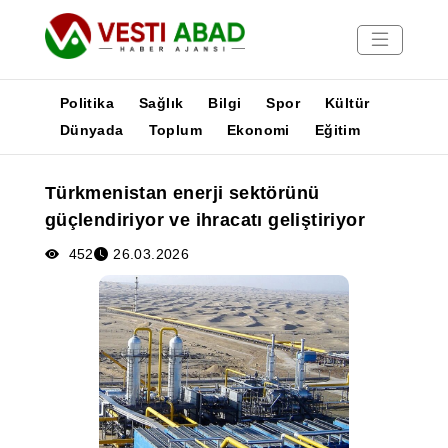
Politika
Sağlık
Bilgi
Spor
Kültür
Dünyada
Toplum
Ekonomi
Eğitim
Haberler
Türkmenistan enerji sektörünü
Yayınlar
güçlendiriyor ve ihracatı geliştiriyor
Medya
Poster
452
26.03.2026