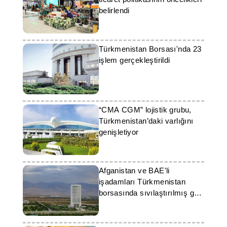
belirlendi
Türkmenistan Borsası'nda 23
işlem gerçekleştirildi
“CMA CGM” lojistik grubu,
Türkmenistan’daki varlığını
genişletiyor
Afganistan ve BAE'li
işadamları Türkmenistan
borsasında sıvılaştırılmış gaz
satın aldı