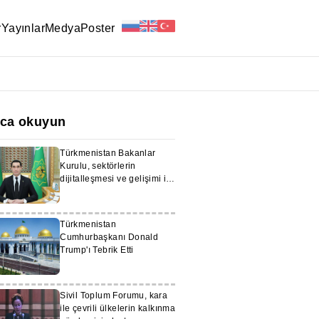
r
Yayınlar
Medya
Poster
ıca okuyun
Türkmenistan Bakanlar
Kurulu, sektörlerin
dijitalleşmesi ve gelişimi ile
ilgili planları değerlendirdi
Türkmenistan
Cumhurbaşkanı Donald
Trump'ı Tebrik Etti
Sivil Toplum Forumu, kara
ile çevrili ülkelerin kalkınma