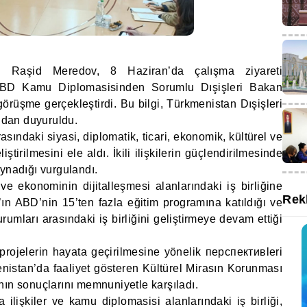
nı Raşid Meredov, 8 Haziran’da çalışma ziyareti
BD Kamu Diplomasisinden Sorumlu Dışişleri Bakan
görüşme gerçekleştirdi. Bu bilgi, Türkmenistan Dışişleri
ndan duyuruldu.
sındaki siyasi, diplomatik, ticari, ekonomik, kültürel ve
liştirilmesini ele aldı. İkili ilişkilerin güçlendirilmesinde
oynadığı vurgulandı.
ve ekonominin dijitalleşmesi alanlarındaki iş birliğine
Rek
ın ABD’nin 15’ten fazla eğitim programına katıldığı ve
urumları arasındaki iş birliğini geliştirmeye devam ettiği
i projelerin hayata geçirilmesine yönelik перспективleri
enistan’da faaliyet gösteren Kültürel Mirasın Korunması
nın sonuçlarını memnuniyetle karşıladı.
lişkiler ve kamu diplomasisi alanlarındaki iş birliği,