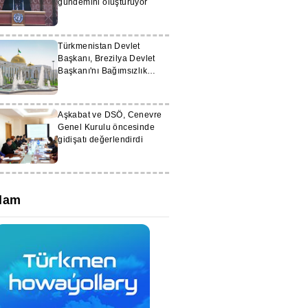
gündemini oluşturuyor
Türkmenistan Devlet
Başkanı, Brezilya Devlet
Başkanı'nı Bağımsızlık
Günü dolayısıyla tebrik etti
Aşkabat ve DSÖ, Cenevre
Genel Kurulu öncesinde
gidişatı değerlendirdi
lam