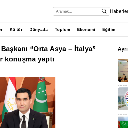
Haberle
or
Kültür
Dünyada
Toplum
Ekonomi
Eğitim
Başkanı “Orta Asya – İtalya”
Ayr
bir konuşma yaptı