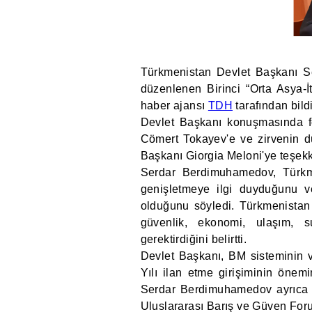
Türkmenistan Devlet Başkanı S
düzenlenen Birinci “Orta Asya-İ
haber ajansı
TDH
tarafından bildi
Devlet Başkanı konuşmasında 
Cömert Tokayev'e ve zirvenin 
Başkanı Giorgia Meloni'ye teşekkü
Serdar Berdimuhamedov, Türkmeni
genişletmeye ilgi duyduğunu ve
olduğunu söyledi. Türkmenistan 
güvenlik, ekonomi, ulaşım, su
gerektirdiğini belirtti.
Devlet Başkanı, BM sisteminin v
Yılı ilan etme girişiminin önem
Serdar Berdimuhamedov ayrıca ül
Uluslararası Barış ve Güven Foru