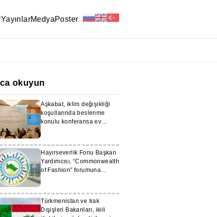
r
Yayınlar
Medya
Poster
ıca okuyun
Aşkabat, iklim değişikliği
koşullarında beslenme
konulu konferansa ev
sahipliği yaptı
Hayırseverlik Fonu Başkan
Yardımcısı, “Commonwealth
of Fashion” forumuna
katılıyor
Türkmenistan ve Irak
Dışişleri Bakanları, ikili