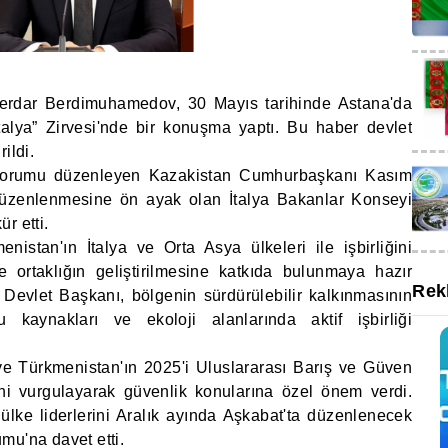
erdar Berdimuhamedov, 30 Mayıs tarihinde Astana'da
talya” Zirvesi'nde bir konuşma yaptı. Bu haber devlet
rildi.
forumu düzenleyen Kazakistan Cumhurbaşkanı Kasım
düzenlenmesine ön ayak olan İtalya Bakanlar Konseyi
r etti.
stan'ın İtalya ve Orta Asya ülkeleri ile işbirliğini
 ortaklığın geliştirilmesine katkıda bulunmaya hazır
Rek
Devlet Başkanı, bölgenin sürdürülebilir kalkınmasının
 kaynakları ve ekoloji alanlarında aktif işbirliği
e Türkmenistan'ın 2025'i Uluslararası Barış ve Güven
ini vurgulayarak güvenlik konularına özel önem verdi.
ke liderlerini Aralık ayında Aşkabat'ta düzenlenecek
mu'na davet etti.