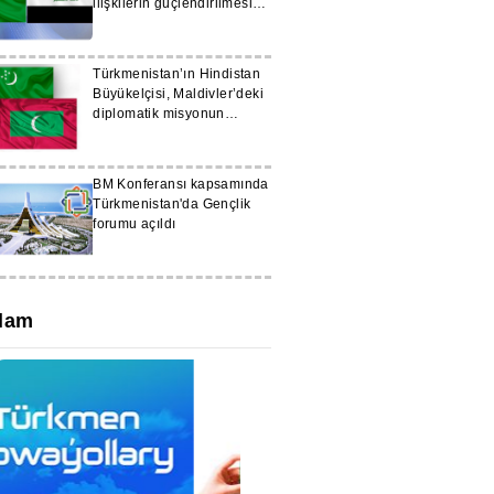
ilişkilerin güçlendirilmesi
konusunda görüşmelerde
bulundu
Türkmenistan’ın Hindistan
Büyükelçisi, Maldivler’deki
diplomatik misyonun
başına atandı
BM Konferansı kapsamında
Türkmenistan'da Gençlik
forumu açıldı
lam