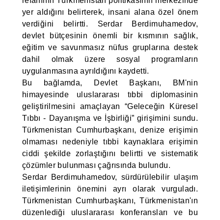
refahının Türkmenistan politikasının merkezinde
yer aldığını belirterek, insani alana özel önem
verdiğini belirtti. Serdar Berdimuhamedov,
devlet bütçesinin önemli bir kısmının sağlık,
eğitim ve savunmasız nüfus gruplarına destek
dahil olmak üzere sosyal programların
uygulanmasına ayrıldığını kaydetti.
Bu bağlamda, Devlet Başkanı, BM'nin
himayesinde uluslararası tıbbi diplomasinin
geliştirilmesini amaçlayan “Geleceğin Küresel
Tıbbı - Dayanışma ve İşbirliği” girişimini sundu.
Türkmenistan Cumhurbaşkanı, denize erişimin
olmaması nedeniyle tıbbi kaynaklara erişimin
ciddi şekilde zorlaştığını belirtti ve sistematik
çözümler bulunması çağrısında bulundu.
Serdar Berdimuhamedov, sürdürülebilir ulaşım
iletişimlerinin önemini ayrı olarak vurguladı.
Türkmenistan Cumhurbaşkanı, Türkmenistan'ın
düzenlediği uluslararası konferansları ve bu