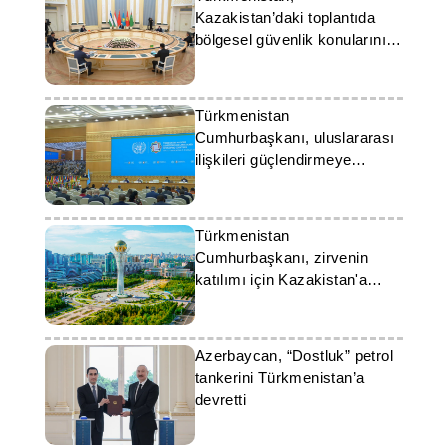
Kazakistan’daki toplantıda
bölgesel güvenlik konularını
ele aldı
Türkmenistan
Cumhurbaşkanı, uluslararası
ilişkileri güçlendirmeye
yönelik girişimleri açıkladı
Türkmenistan
Cumhurbaşkanı, zirvenin
katılımı için Kazakistan'a
geldi
Azerbaycan, “Dostluk” petrol
tankerini Türkmenistan’a
devretti