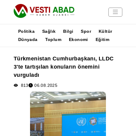
Politika
Sağlık
Bilgi
Spor
Kültür
Dünyada
Toplum
Ekonomi
Eğitim
Haberler
Türkmenistan Cumhurbaşkanı, LLDC
Yayınlar
3'te tartışılan konuların önemini
Medya
vurguladı
Poster
813
06.08.2025