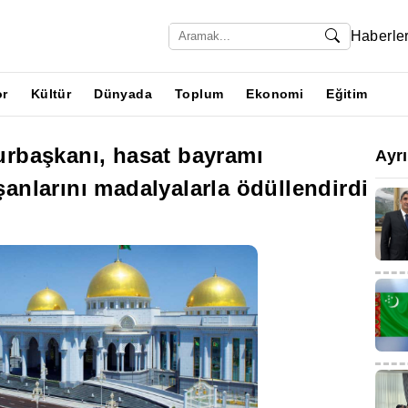
Haberle
or
Kültür
Dünyada
Toplum
Ekonomi
Eğitim
rbaşkanı, hasat bayramı
Ayr
ışanlarını madalyalarla ödüllendirdi