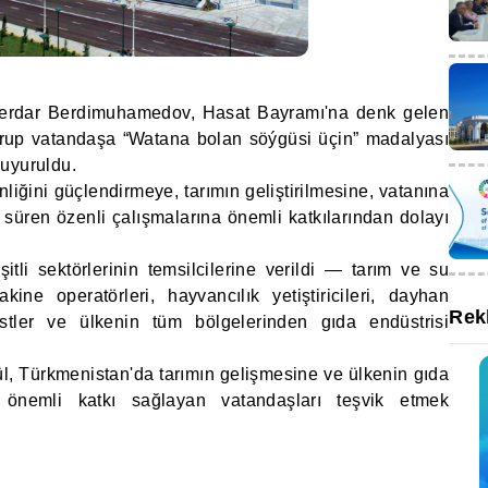
erdar Berdimuhamedov, Hasat Bayramı'na denk gelen
grup vatandaşa “Watana bolan söýgüsi üçin” madalyası
duyuruldu.
liğini güçlendirmeye, tarımın geliştirilmesine, vatanına
r süren özenli çalışmalarına önemli katkılarından dolayı
tli sektörlerinin temsilcilerine verildi — tarım ve su
kine operatörleri, hayvancılık yetiştiricileri, dayhan
Rek
omistler ve ülkenin tüm bölgelerinden gıda endüstrisi
dül, Türkmenistan'da tarımın gelişmesine ve ülkenin gıda
e önemli katkı sağlayan vatandaşları teşvik etmek