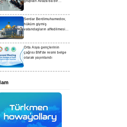
grupları Avaza'da bir
toplantı gerçekleştirdi
Serdar Berdimuhamedov,
hüküm giymiş
vatandaşların affedilmesine
ilişkin bir Kararname
imzaladı
Orta Asya gençlerinin
çağrısı BM'de resmi belge
olarak yayınlandı
lam