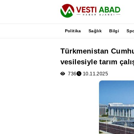
Politika
Sağlık
Bilgi
Sp
Türkmenistan Cumhu
Haberler
vesilesiyle tarım çal
Yayınlar
Medya
736
10.11.2025
Poster