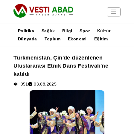
Politika
Sağlık
Bilgi
Spor
Kültür
Dünyada
Toplum
Ekonomi
Eğitim
Haberler
Türkmenistan, Çin'de düzenlenen
Yayınlar
Uluslararası Etnik Dans Festivali'ne
Medya
katıldı
Poster
951
03.08.2025