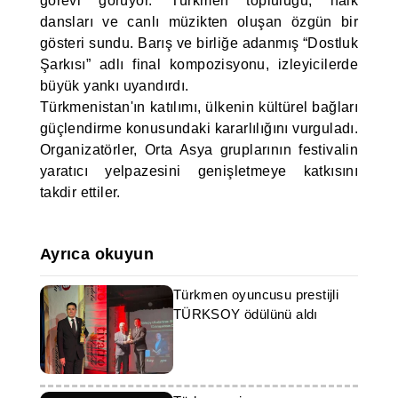
görevi görüyor. Türkmen topluluğu, halk
dansları ve canlı müzikten oluşan özgün bir
gösteri sundu. Barış ve birliğe adanmış “Dostluk
Şarkısı” adlı final kompozisyonu, izleyicilerde
büyük yankı uyandırdı.
Türkmenistan'ın katılımı, ülkenin kültürel bağları
güçlendirme konusundaki kararlılığını vurguladı.
Organizatörler, Orta Asya gruplarının festivalin
yaratıcı yelpazesini genişletmeye katkısını
takdir ettiler.
Ayrıca okuyun
Türkmen oyuncusu prestijli
TÜRKSOY ödülünü aldı