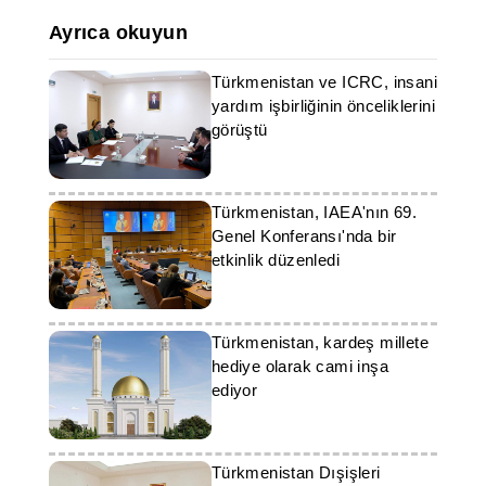
Ayrıca okuyun
Türkmenistan ve ICRC, insani
yardım işbirliğinin önceliklerini
görüştü
Türkmenistan, IAEA'nın 69.
Genel Konferansı'nda bir
etkinlik düzenledi
Türkmenistan, kardeş millete
hediye olarak cami inşa
ediyor
Türkmenistan Dışişleri