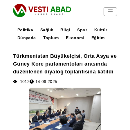
Politika
Sağlık
Bilgi
Spor
Kültür
Dünyada
Toplum
Ekonomi
Eğitim
Haberler
Türkmenistan Büyükelçisi, Orta Asya ve
Yayınlar
Güney Kore parlamentoları arasında
Medya
düzenlenen diyalog toplantısına katıldı
Poster
1012
14.06.2025