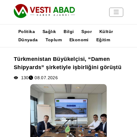
Politika
Sağlık
Bilgi
Spor
Kültür
Dünyada
Toplum
Ekonomi
Eğitim
Haberler
Türkmenistan Büyükelçisi, “Damen
Yayınlar
Shipyards” şirketiyle işbirliğini görüştü
Medya
Poster
130
08.07.2026