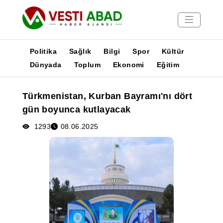
Politika
Sağlık
Bilgi
Spor
Kültür
Dünyada
Toplum
Ekonomi
Eğitim
Haberler
Türkmenistan, Kurban Bayramı'nı dört
Yayınlar
gün boyunca kutlayacak
Medya
Poster
1293
08.06.2025