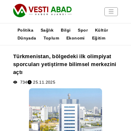
Politika
Sağlık
Bilgi
Spor
Kültür
Dünyada
Toplum
Ekonomi
Eğitim
Haberler
Türkmenistan, bölgedeki ilk olimpiyat
Yayınlar
sporcuları yetiştirme bilimsel merkezini
Medya
açtı
Poster
734
25.11.2025