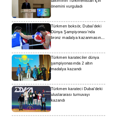
takımının Türkmenistan için
önemini vurguladı
Türkmen boksör, Dubai'deki
Dünya Şampiyonası'nda
bronz madalya kazanmasında
antrenörünün rolünü vurguladı
Türkmen karateciler dünya
şampiyonasında 2 altın
madalya kazandı
Türkmen karateci Dubai'deki
uluslararası turnuvayı
kazandı