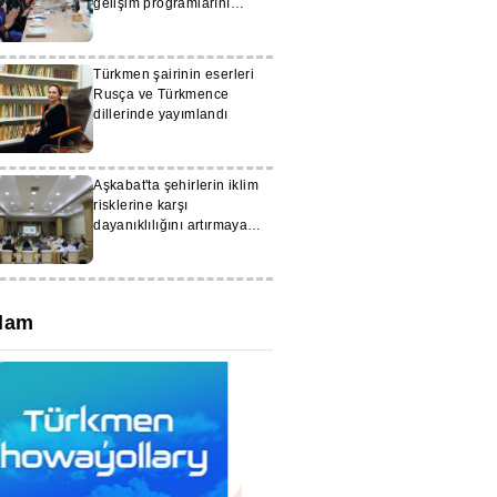
gelişim programlarını
genişletiyor
Türkmen şairinin eserleri
Rusça ve Türkmence
dillerinde yayımlandı
Aşkabat'ta şehirlerin iklim
risklerine karşı
dayanıklılığını artırmaya
yönelik uluslararası proje
başlatıldı
lam