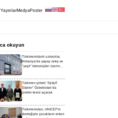
r
Yayınlar
Medya
Poster
ıca okuyun
Türkmenistanlı uzmanlar,
Almanya’da yapay zeka ve
“yeşil” teknolojiler üzerine
eğitim görüyor
Türkmen şirketi “Aýdyň
Gijeler” Özbekistan’da
üretim tesisi açacak
Türkmenistan, UNICEF'in
desteğiyle çocukların erken