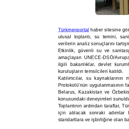
Türkmenportal
haber sitesine gö
ulusal toplantı, su temini, sa
verilerin analiz sonuçlarını tartı
Etkinlik, güvenli su ve sanita
amaçlayan UNECE-DSÖ/Avrupa pr
ilgili bakanlıklar, devlet ku
kuruluşların temsilcileri katıldı.
Katılımcılar, su kaynaklarının
Protokolü'nün uygulanmasının fayd
Belarus, Kazakistan ve Özbekis
konusundaki deneyimleri sunuld
Toplantının ardından taraflar, T
için atılacak sonraki adımlar 
standartlara ve işbirliğine olan bağ