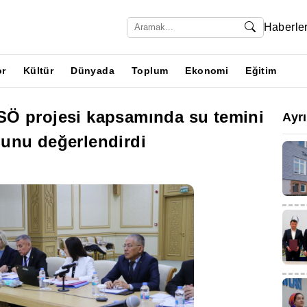
Haberle
or
Kültür
Dünyada
Toplum
Ekonomi
Eğitim
Ö projesi kapsamında su temini
Ayr
unu değerlendirdi