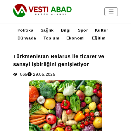
Politika
Sağlık
Bilgi
Spor
Kültür
Dünyada
Toplum
Ekonomi
Eğitim
Haberler
Türkmenistan Belarus ile ticaret ve
Yayınlar
sanayi işbirliğini genişletiyor
Medya
Poster
865
29.05.2025