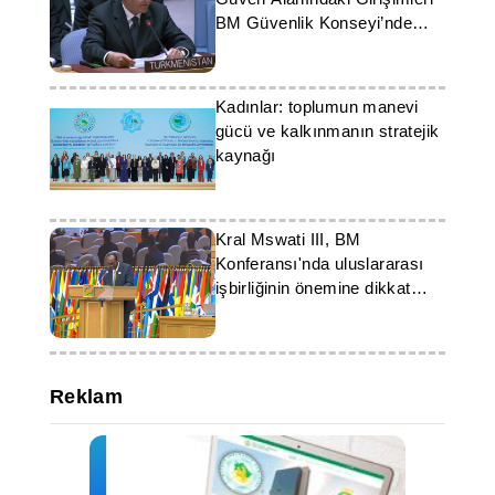
BM Güvenlik Konseyi’nde
Görüşüldü
Kadınlar: toplumun manevi
gücü ve kalkınmanın stratejik
kaynağı
Kral Mswati III, BM
Konferansı'nda uluslararası
işbirliğinin önemine dikkat
çekti
Reklam