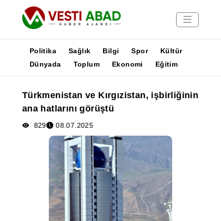
Politika
Sağlık
Bilgi
Spor
Kültür
Dünyada
Toplum
Ekonomi
Eğitim
Haberler
Türkmenistan ve Kırgızistan, işbirliğinin
Yayınlar
ana hatlarını görüştü
Medya
Poster
829
08.07.2025