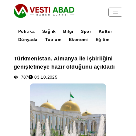
Politika
Sağlık
Bilgi
Spor
Kültür
Dünyada
Toplum
Ekonomi
Eğitim
Haberler
Türkmenistan, Almanya ile işbirliğini
Yayınlar
genişletmeye hazır olduğunu açıkladı
Medya
Poster
787
03.10.2025