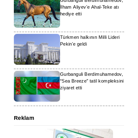
Gurbanguli Berdimuhamedov,
İlham Aliyev'e Ahal-Teke atı
hediye etti
Türkmen halkının Milli Lideri
Pekin'e geldi
Gurbanguli Berdimuhamedov,
“Sea Breeze” tatil kompleksini
ziyaret etti
Reklam