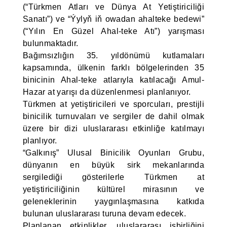
(“Türkmen Atları ve Dünya At Yetiştiriciliği
Sanatı”) ve “Ýylyň iň owadan ahalteke bedewi”
(“Yılın En Güzel Ahal-teke Atı”) yarışması
bulunmaktadır.
Bağımsızlığın 35. yıldönümü kutlamaları
kapsamında, ülkenin farklı bölgelerinden 35
binicinin Ahal-teke atlarıyla katılacağı Amul-
Hazar at yarışı da düzenlenmesi planlanıyor.
Türkmen at yetiştiricileri ve sporcuları, prestijli
binicilik turnuvaları ve sergiler de dahil olmak
üzere bir dizi uluslararası etkinliğe katılmayı
planlıyor.
“Galkınış” Ulusal Binicilik Oyunları Grubu,
dünyanın en büyük sirk mekanlarında
sergilediği gösterilerle Türkmen at
yetiştiriciliğinin kültürel mirasının ve
geleneklerinin yaygınlaşmasına katkıda
bulunan uluslararası turuna devam edecek.
Planlanan etkinlikler, uluslararası işbirliğini