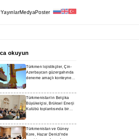
r
Yayınlar
Medya
Poster
ıca okuyun
Türkmen lojistikçiler, Çin-
Azerbaycan güzergahında
deneme amaçlı konteyner
taşımacılığı düzenledi
Türkmenistan'ın Belçika
Büyükelçisi, Brüksel Enerji
Kulübü toplantısında bir
konuşma yaptı
Türkmenistan ve Güney
Kore, Hazar Denizi'nde