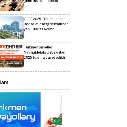
gemi inşası alanında
işbirliğini güçlendiriyor
CIET 2025: Türkmenistan
inşaat ve enerji sektöründe
yeni ufuklar açıyor
Türkmen şirketleri
MiningMetals Uzbekistan
2025 fuarına davet edildi
lam