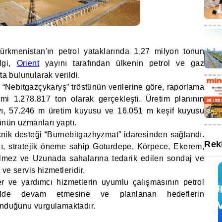
kmenistan'ın petrol yataklarında 1,27 milyon tonun
ilgi,
Orient
yayını tarafından ülkenin petrol ve gaz
ta bulunularak verildi.
n “Nebitgazçykaryş” tröstünün verilerine göre, raporlama
i 1.278.817 ton olarak gerçekleşti. Üretim planının
yı, 57.246 m üretim kuyusu ve 16.051 m keşif kuyusu
ünün uzmanları yaptı.
eknik desteği “Burnebitgazhyzmat” idaresinden sağlandı.
Rek
ı, stratejik öneme sahip Goturdepe, Körpece, Ekerem,
elmez ve Uzunada sahalarına tedarik edilen sondaj ve
ı ve servis hizmetleridir.
mler ve yardımcı hizmetlerin uyumlu çalışmasının petrol
şekilde devam etmesine ve planlanan hedeflerin
unduğunu vurgulamaktadır.