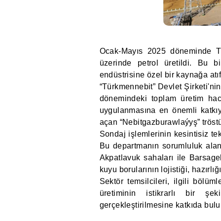
Ocak-Mayıs 2025 döneminde Tür
üzerinde petrol üretildi. Bu b
endüstrisine özel bir kaynağa atıf
“Türkmennebit” Devlet Şirketi'ni
dönemindeki toplam üretim hacm
uygulanmasına en önemli katkı
açan “Nebitgazburawlaýyş” tröst
Sondaj işlemlerinin kesintisiz t
Bu departmanın sorumluluk alan
Akpatlavuk sahaları ile Barsag
kuyu borularının lojistiği, hazırlığ
Sektör temsilcileri, ilgili bölü
üretiminin istikrarlı bir 
gerçekleştirilmesine katkıda bul