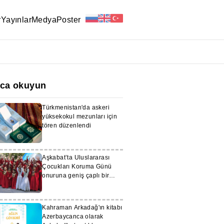
r
Yayınlar
Medya
Poster
ıca okuyun
Türkmenistan'da askeri
yüksekokul mezunları için
tören düzenlendi
Aşkabat’ta Uluslararası
Çocukları Koruma Günü
onuruna geniş çaplı bir
kutlama düzenlendi
Kahraman Arkadağ'ın kitabı
Azerbaycanca olarak