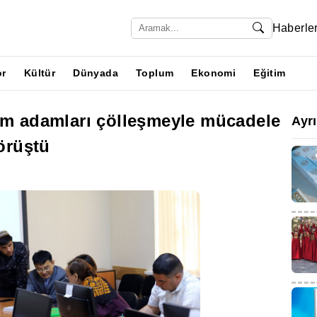
Haberle
or
Kültür
Dünyada
Toplum
Ekonomi
Eğitim
lim adamları çölleşmeyle mücadele
Ayr
görüştü