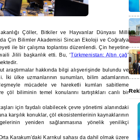
anlığı Çöller, Bitkiler ve Hayvanlar Dünyası Milli
da Çin Bilimler Akademisi Sincan Ekoloji ve Coğrafya
yeti ile bir çalışma toplantısı düzenlendi. Çin heyetine
li Jilili başkanlık etti. Bu, ‘
Türkmenistan: Altın çağ
’
mektedir.
t araştırmalar hakkında bilgi alışverişinde bulundu ve
di. İki ülke uzmanlarının sunumları, bilim adamlarının
ölleşmeyle mücadele ve hareketli kumları sabitleme
Rek
çöl biliminin temel konularını tartıştıkları canlı bir
şları için faydalı olabilecek çevre yönetimi alanındaki
na karşılık konuklar, çöl ekosistemlerinin kaynaklarının
gelerinin yeniden sağlanmasına yönelik yenilikçi
Orta Karakum'daki Karrıkul sahası da dahil olmak üzere