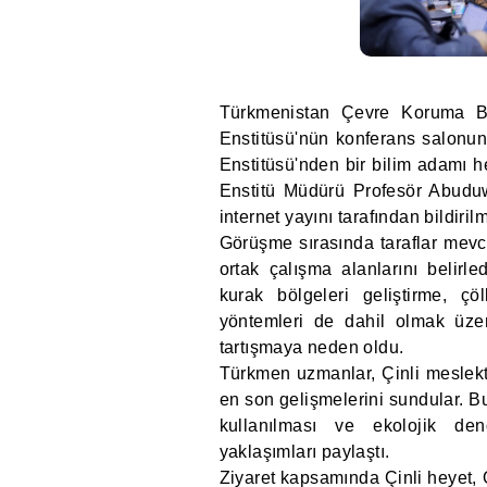
Türkmenistan Çevre Koruma Bak
Enstitüsü'nün konferans salonun
Enstitüsü'nden bir bilim adamı he
Enstitü Müdürü Profesör Abuduwai
internet yayını tarafından bildiril
Görüşme sırasında taraflar mevcu
ortak çalışma alanlarını belirle
kurak bölgeleri geliştirme, ç
yöntemleri de dahil olmak üzere 
tartışmaya neden oldu.
Türkmen uzmanlar, Çinli meslekta
en son gelişmelerini sundular. Bu
kullanılması ve ekolojik den
yaklaşımları paylaştı.
Ziyaret kapsamında Çinli heyet, 