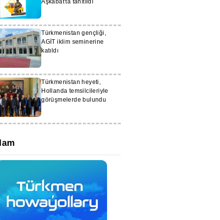
Aşkabat'ta tanıtıldı
Türkmenistan gençliği,
AGİT iklim seminerine
katıldı
Türkmenistan heyeti,
Hollanda temsilcileriyle
görüşmelerde bulundu
lam