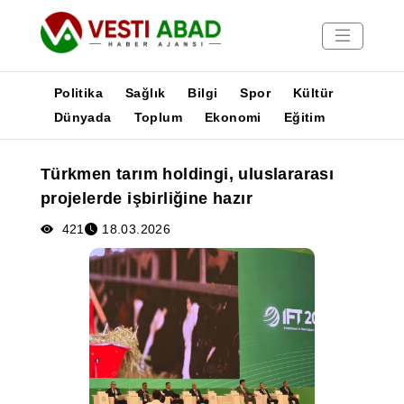
Politika
Sağlık
Bilgi
Spor
Kültür
Dünyada
Toplum
Ekonomi
Eğitim
Haberler
Türkmen tarım holdingi, uluslararası
Yayınlar
projelerde işbirliğine hazır
Medya
Poster
421
18.03.2026