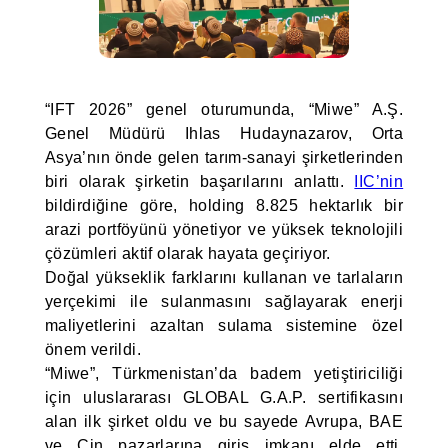
“IFT 2026” genel oturumunda, “Miwe” A.Ş.
Genel Müdürü Ihlas Hudaynazarov, Orta
Asya’nın önde gelen tarım-sanayi şirketlerinden
biri olarak şirketin başarılarını anlattı.
IIC’nin
bildirdiğine göre, holding 8.825 hektarlık bir
arazi portföyünü yönetiyor ve yüksek teknolojili
çözümleri aktif olarak hayata geçiriyor.
Doğal yükseklik farklarını kullanan ve tarlaların
yerçekimi ile sulanmasını sağlayarak enerji
maliyetlerini azaltan sulama sistemine özel
önem verildi.
“Miwe”, Türkmenistan’da badem yetiştiriciliği
için uluslararası GLOBAL G.A.P. sertifikasını
alan ilk şirket oldu ve bu sayede Avrupa, BAE
ve Çin pazarlarına giriş imkanı elde etti.