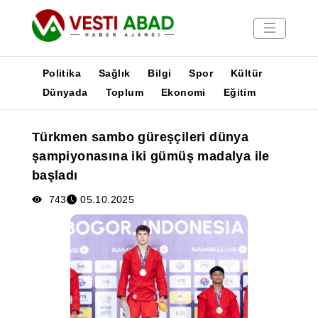
Politika
Sağlık
Bilgi
Spor
Kültür
Dünyada
Toplum
Ekonomi
Eğitim
Haberler
Türkmen sambo güreşçileri dünya
Yayınlar
şampiyonasına iki gümüş madalya ile
Medya
başladı
Poster
743
05.10.2025