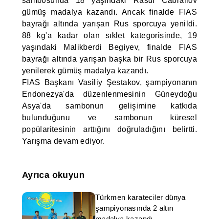
sambosunda 18 yaşındaki Rasul Cabrailov
gümüş madalya kazandı. Ancak finalde FIAS
bayrağı altında yarışan Rus sporcuya yenildi.
88 kg'a kadar olan sıklet kategorisinde, 19
yaşındaki Malikberdi Begiyev, finalde FIAS
bayrağı altında yarışan başka bir Rus sporcuya
yenilerek gümüş madalya kazandı.
FIAS Başkanı Vasiliy Şestakov, şampiyonanın
Endonezya'da düzenlenmesinin Güneydoğu
Asya'da sambonun gelişimine katkıda
bulunduğunu ve sambonun küresel
popülaritesinin arttığını doğruladığını belirtti.
Yarışma devam ediyor.
Ayrıca okuyun
Türkmen karateciler dünya
şampiyonasında 2 altın
madalya kazandı