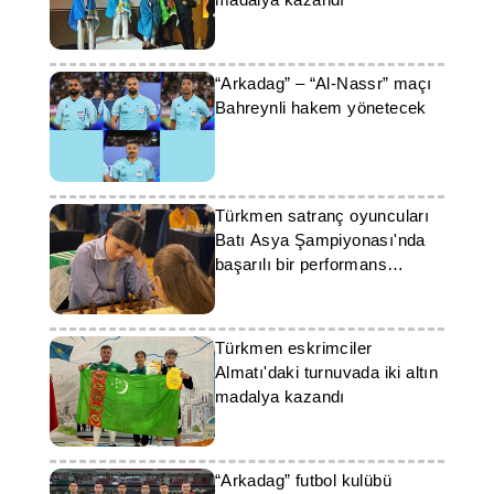
“Arkadag” – “Al-Nassr” maçı
Bahreynli hakem yönetecek
Türkmen satranç oyuncuları
Batı Asya Şampiyonası'nda
başarılı bir performans
sergiledi
Türkmen eskrimciler
Almatı'daki turnuvada iki altın
madalya kazandı
“Arkadag” futbol kulübü