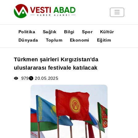
Politika
Sağlık
Bilgi
Spor
Kültür
Dünyada
Toplum
Ekonomi
Eğitim
Haberler
Türkmen şairleri Kırgızistan'da
Yayınlar
uluslararası festivale katılacak
Medya
Poster
979
20.05.2025