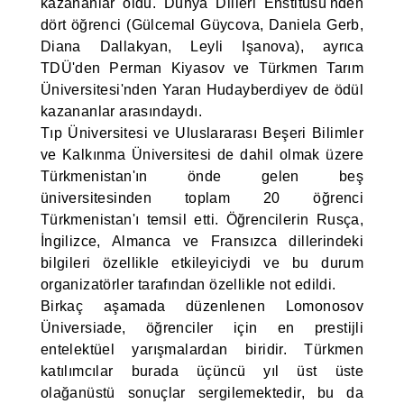
kazananlar oldu. Dünya Dilleri Enstitüsü'nden
dört öğrenci (Gülcemal Güycova, Daniela Gerb,
Diana Dallakyan, Leyli Işanova), ayrıca
TDÜ'den Perman Kiyasov ve Türkmen Tarım
Üniversitesi'nden Yaran Hudayberdiyev de ödül
kazananlar arasındaydı.
Tıp Üniversitesi ve Uluslararası Beşeri Bilimler
ve Kalkınma Üniversitesi de dahil olmak üzere
Türkmenistan'ın önde gelen beş
üniversitesinden toplam 20 öğrenci
Türkmenistan'ı temsil etti. Öğrencilerin Rusça,
İngilizce, Almanca ve Fransızca dillerindeki
bilgileri özellikle etkileyiciydi ve bu durum
organizatörler tarafından özellikle not edildi.
Birkaç aşamada düzenlenen Lomonosov
Üniversiade, öğrenciler için en prestijli
entelektüel yarışmalardan biridir. Türkmen
katılımcılar burada üçüncü yıl üst üste
olağanüstü sonuçlar sergilemektedir, bu da