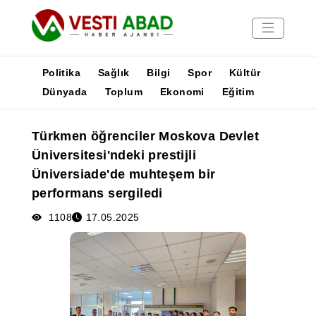
Politika
Sağlık
Bilgi
Spor
Kültür
Dünyada
Toplum
Ekonomi
Eğitim
Haberler
Türkmen öğrenciler Moskova Devlet
Yayınlar
Üniversitesi'ndeki prestijli
Medya
Üniversiade'de muhteşem bir
Poster
performans sergiledi
1108
17.05.2025