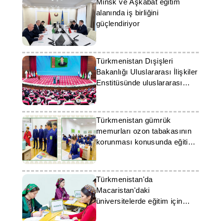
Minsk ve Aşkabat eğitim
alanında iş birliğini
güçlendiriyor
Türkmenistan Dışişleri
Bakanlığı Uluslararası İlişkiler
Enstitüsünde uluslararası
ilişkiler alanında bir yarışma
düzenleniyor
Türkmenistan gümrük
memurları ozon tabakasının
korunması konusunda eğitim
aldı
Türkmenistan'da
Macaristan'daki
üniversitelerde eğitim için
başvurular başladı