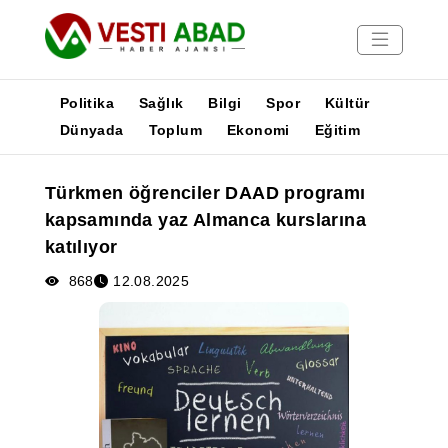
Politika
Sağlık
Bilgi
Spor
Kültür
Dünyada
Toplum
Ekonomi
Eğitim
Haberler
Türkmen öğrenciler DAAD programı
Yayınlar
kapsamında yaz Almanca kurslarına
Medya
katılıyor
Poster
868
12.08.2025