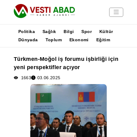
Politika
Sağlık
Bilgi
Spor
Kültür
Dünyada
Toplum
Ekonomi
Eğitim
Haberler
Türkmen-Moğol iş forumu işbirliği için
Yayınlar
yeni perspektifler açıyor
Medya
Poster
1663
03.06.2025