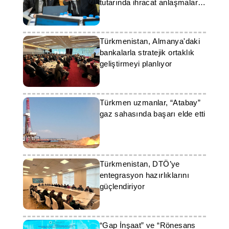
tutarında ihracat anlaşmaları
imzalandı
Türkmenistan, Almanya'daki
bankalarla stratejik ortaklık
geliştirmeyi planlıyor
Türkmen uzmanlar, “Atabay”
gaz sahasında başarı elde etti
Türkmenistan, DTÖ’ye
entegrasyon hazırlıklarını
güçlendiriyor
“Gap İnşaat” ve “Rönesans