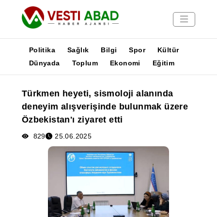
Politika
Sağlık
Bilgi
Spor
Kültür
Dünyada
Toplum
Ekonomi
Eğitim
Haberler
Türkmen heyeti, sismoloji alanında
Yayınlar
deneyim alışverişinde bulunmak üzere
Medya
Özbekistan'ı ziyaret etti
Poster
829
25.06.2025