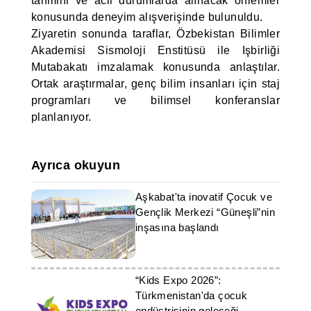
tahmini ve acil durumlarda alınacak önlemler
konusunda deneyim alışverişinde bulunuldu.
Ziyaretin sonunda taraflar, Özbekistan Bilimler
Akademisi Sismoloji Enstitüsü ile Işbirliği
Mutabakatı imzalamak konusunda anlaştılar.
Ortak araştırmalar, genç bilim insanları için staj
programları ve bilimsel konferanslar
planlanıyor.
Ayrıca okuyun
Aşkabat'ta inovatif Çocuk ve
Gençlik Merkezi “Güneşli”nin
inşasına başlandı
“Kids Expo 2026”:
Türkmenistan'da çocuk
endüstrisinin geleceği