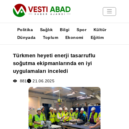
Politika
Sağlık
Bilgi
Spor
Kültür
Dünyada
Toplum
Ekonomi
Eğitim
Haberler
Türkmen heyeti enerji tasarruflu
Yayınlar
soğutma ekipmanlarında en iyi
Medya
uygulamaları inceledi
Poster
881
21.06.2025