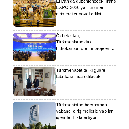
Erivan’da düzenlenecek Trans
EXPO 2026’ya Türkmen
girişimciler davet edildi
Özbekistan,
Türkmenistan'daki
hidrokarbon üretim projelerine
katılmaya hazır
Türkmenabat'ta iki gübre
fabrikası inşa edilecek
Türkmenistan borsasında
yabancı girişimcilerle yapılan
işlemler hızla artıyor