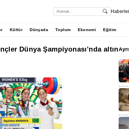
Haberle
or
Kültür
Dünyada
Toplum
Ekonomi
Eğitim
ençler Dünya Şampiyonası'nda altın
Ayr