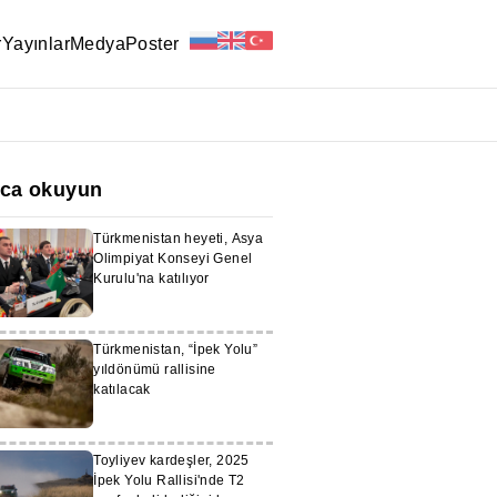
r
Yayınlar
Medya
Poster
ıca okuyun
Türkmenistan heyeti, Asya
Olimpiyat Konseyi Genel
Kurulu'na katılıyor
Türkmenistan, “İpek Yolu”
yıldönümü rallisine
katılacak
Toyliyev kardeşler, 2025
İpek Yolu Rallisi'nde T2