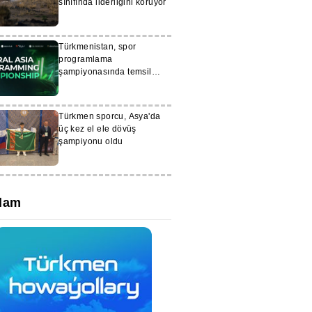
sınıfında liderliğini koruyor
Türkmenistan, spor
programlama
şampiyonasında temsil
edilecek
Türkmen sporcu, Asya'da
üç kez el ele dövüş
şampiyonu oldu
lam