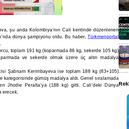
ova, şu anda Kolombiya’nın Cali kentinde düzenlenen
’nda dünya şampiyonu oldu. Bu haber,
Türkmenportal
.
sporcu, toplam 191 kg (koparmada 86 kg, sekerde 105 kg)
koparmada ve sekerde olmak üzere üç altın madalya
ilcisi Şabnam Kerimbayeva ise toplam 188 kg (83+105)
me kategorisinde gümüş madalya aldı. Genel sıralamada
Rek
en Jhodie Peralta’ya (188 kg) gitti. Cali’deki Dünya
 erecek.