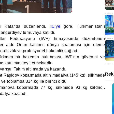
sı Katar'da düzenlendi.
IIC'ye
göre, Türkmenistanlı
ndurdıyev turnuvaya katıldı.
alter Federasyonu (IWF) himayesinde düzenlenen
r aldı. Onun katılımı, dünya sıralaması için eleme
rafsızlık ve profesyonel hakemlik sağladı.
ürkmen bir hakemin bulunması, IWF'nin güvenini ve
e katılımını teyit etmektedir.
arıştı. Takım altı madalya kazandı.
Rek
yat Raşidov koparmada altın madalya (145 kg), silkmede
e toplamda 314 kg ile birinci oldu.
Amanova koparmada 77 kg, silkmede 93 kg kaldırdı.
dalya kazandı.