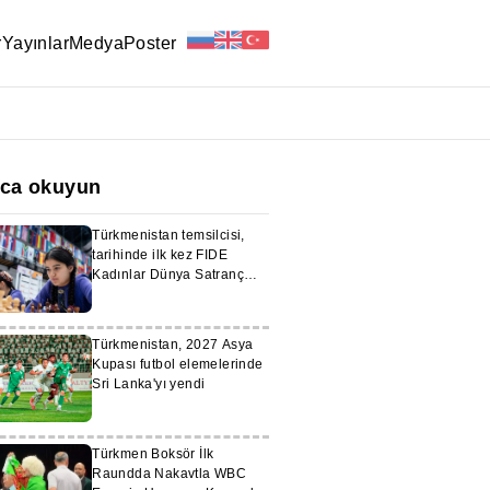
r
Yayınlar
Medya
Poster
ıca okuyun
Türkmenistan temsilcisi,
tarihinde ilk kez FIDE
Kadınlar Dünya Satranç
Kupası'na katılıyor
Türkmenistan, 2027 Asya
Kupası futbol elemelerinde
Sri Lanka'yı yendi
Türkmen Boksör İlk
Raundda Nakavtla WBC