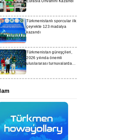
Eurasia Unvanını Kazandı
Türkmenistanlı sporcular ilk
çeyrekte 123 madalya
kazandı
Türkmenistan güreşçileri,
2026 yılında önemli
uluslararası turnuvalarda
mücadele edecek
lam