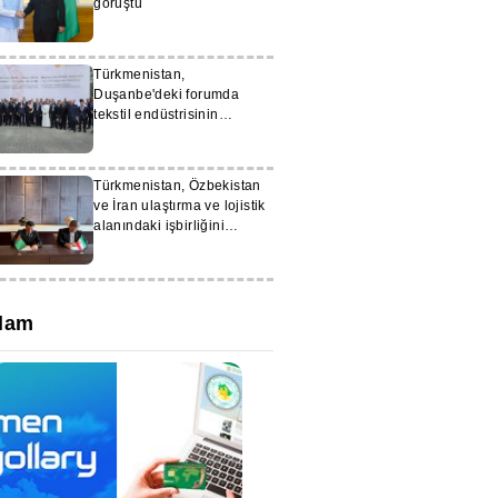
görüştü
Türkmenistan,
Duşanbe'deki forumda
tekstil endüstrisinin
potansiyelini sundu
Türkmenistan, Özbekistan
ve İran ulaştırma ve lojistik
alanındaki işbirliğini
güçlendiriyor
lam