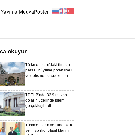
r
Yayınlar
Medya
Poster
ıca okuyun
Türkmenistan'daki fintech
pazarı: büyüme potansiyeli
ve gelişme perspektifleri
TDEHB'nda 32,9 milyon
doların üzerinde işlem
gerçekleştirildi
Türkmenistan ve Hindistan
yeni işbirliği olasılıklarını