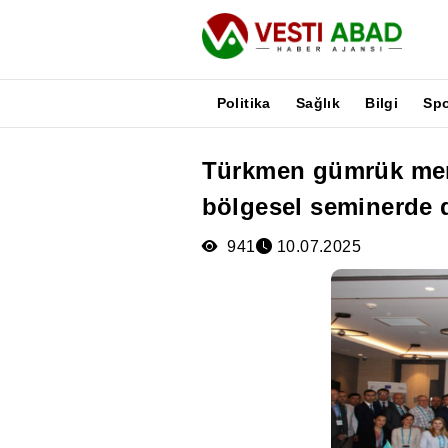
Politika
Sağlık
Bilgi
Sp
Türkmen gümrük mem
Haberler
bölgesel seminerde d
Yayınlar
Medya
941
10.07.2025
Poster