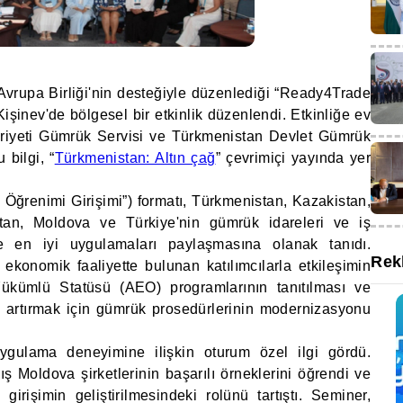
 Avrupa Birliği'nin desteğiyle düzenlediği “Ready4Trade
işinev'de bölgesel bir etkinlik düzenlendi. Etkinliğe ev
riyeti Gümrük Servisi ve Türkmenistan Devlet Gümrük
u bilgi, “
Türkmenistan: Altın çağ
” çevrimiçi yayında yer
n Öğrenimi Girişimi”) formatı, Türkmenistan, Kazakistan,
istan, Moldova ve Türkiye'nin gümrük idareleri ve iş
 ve en iyi uygulamaları paylaşmasına olanak tanıdı.
Rek
 ekonomik faaliyette bulunan katılımcılarla etkileşimin
iş Yükümlü Statüsü (AEO) programlarının tanıtılması ve
ğini artırmak için gümrük prosedürlerinin modernizasyonu
gulama deneyimine ilişkin oturum özel ilgi gördü.
almış Moldova şirketlerinin başarılı örneklerini öğrendi ve
irişimin geliştirilmesindeki rolünü tartıştı. Seminer,