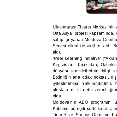
Uluslararası Ticaret Merkezi'nin
Orta Asya” projesi kapsamında, K
sahipliği yapan Moldova Cumhu
Servisi etkinlikte aktif rol aldı. B
aldı.
“Peer Learning Initiative” (“Akra
Kırgızistan, Tacikistan, Özbek
dünyası temsilcilerinin bilgi
Etkinliğin ana odak noktası, dış
iyileştirilmesi, Yetkilendirilm
uluslararası ticaretin verimlili
oldu.
Moldova'nın AEO programını uy
Katılımcılar, ilgili sertifikaları 
Ticaret ve Sanayi Odasının bu g