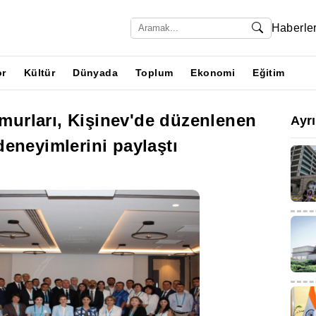
Haberle
or
Kültür
Dünyada
Toplum
Ekonomi
Eğitim
urları, Kişinev'de düzenlenen
Ayr
eneyimlerini paylaştı