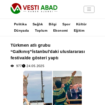
Politika
Sağlık
Bilgi
Spor
Kültür
Dünyada
Toplum
Ekonomi
Eğitim
Haberler
Türkmen atlı grubu
Yayınlar
“Galkınış”İstanbul'daki uluslararası
Medya
festivalde gösteri yaptı
Poster
977
24.05.2025