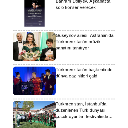
Bahram Doliyev, Aşkabat'ta
solo konser verecek
Guseynov ailesi, Astrahan'da
Türkmenistan'ın müzik
sanatını tanıtıyor
Türkmenistan'ın başkentinde
dünya caz hitleri çaldı
Türkmenistan, İstanbul’da
düzenlenen Türk dünyası
çocuk oyunları festivalinde
temsil edildi