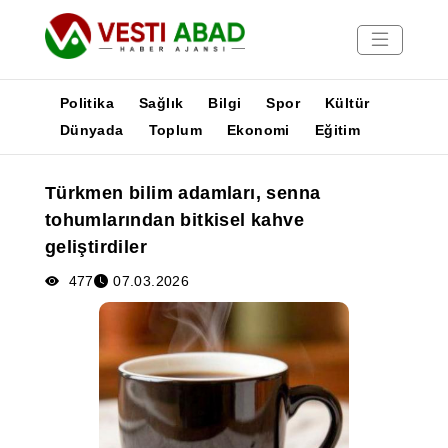
Politika
Sağlık
Bilgi
Spor
Kültür
Dünyada
Toplum
Ekonomi
Eğitim
Haberler
Türkmen bilim adamları, senna
Yayınlar
tohumlarından bitkisel kahve
Medya
geliştirdiler
Poster
477
07.03.2026