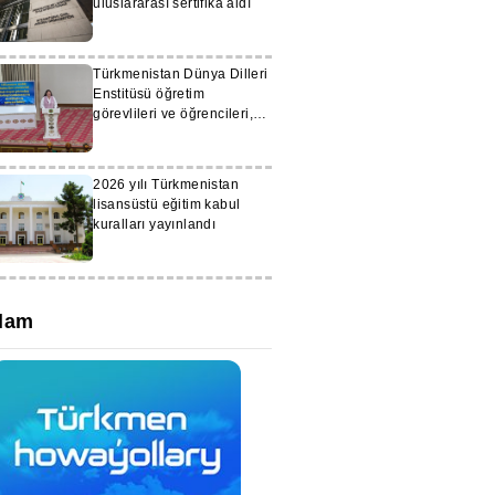
uluslararası sertifika aldı
Türkmenistan Dünya Dilleri
Enstitüsü öğretim
görevlileri ve öğrencileri,
Moskova Devlet
Üniversitesi sertifikalarını
aldı
2026 yılı Türkmenistan
lisansüstü eğitim kabul
kuralları yayınlandı
lam