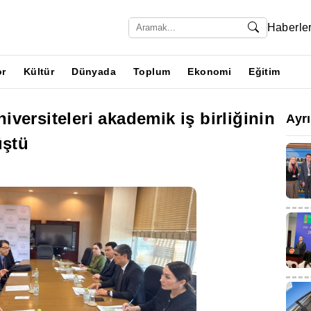
Haberle
or
Kültür
Dünyada
Toplum
Ekonomi
Eğitim
versiteleri akademik iş birliğinin
Ayr
üştü