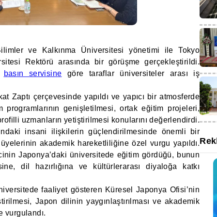
ilimler ve Kalkınma Üniversitesi yönetimi ile Tokyo
rsitesi Rektörü arasında bir görüşme gerçekleştirildi.
ı
basın servisine
göre taraflar üniversiteler arası iş
at Zaptı çerçevesinde yapıldı ve yapıcı bir atmosferde
 programlarının genişletilmesi, ortak eğitim projeleri,
 profilli uzmanların yetiştirilmesi konularını değerlendirdi.
daki insani ilişkilerin güçlendirilmesinde önemli bir
Rek
üyelerinin akademik hareketliliğine özel vurgu yapıldı.
inin Japonya’daki üniversitede eğitim gördüğü, bunun
sine, dil hazırlığına ve kültürlerarası diyaloğa katkı
iversitede faaliyet gösteren Küresel Japonya Ofisi’nin
iştirilmesi, Japon dilinin yaygınlaştırılması ve akademik
de vurgulandı.