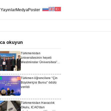
r
Yayınlar
Medya
Poster
ıca okuyun
Türkmenistan
üniversitesinin heyeti
Westminster Üniversitesi'ni
ziyaret etti
Türkmen öğrencilere “Çin
Büyükelçisi Bursu” ödülü
verildi
Türkmenistan Havacılık
Okulu, ICAO'dan